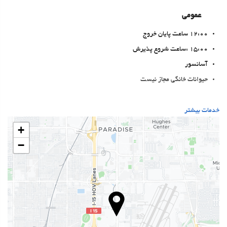
عمومی
12:00 ساعت پایان خروج
15:00 :ساعت شروع پذیرش
آسانسور
حیوانات خانگی مجاز نیست
غذا و نوشیدنی
خدمات بیشتر
رستوران آلاکارته
+
بار
−
On-site coffee house
بهداشت و سلامتی
اسپا
Turkish/Steam Bath