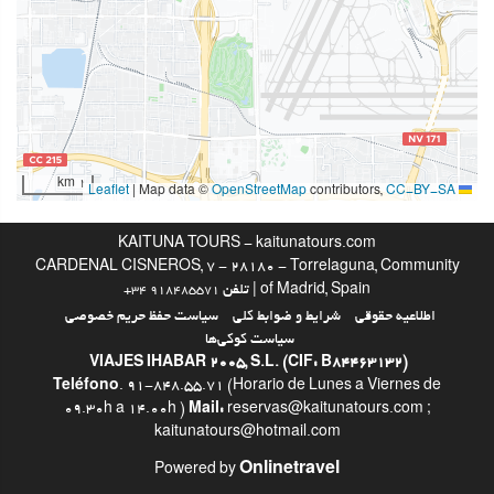
باشگاه
خدمات پذیرش
24-Hour Front Desk
انبار چمدان
1 km
|
Map data ©
OpenStreetMap
contributors,
CC-BY-SA
Leaflet
استخر
KAITUNA TOURS - kaitunatours.com
استخر
CARDENAL CISNEROS, 7 - 28180 - Torrelaguna, Community
of Madrid, Spain | تلفن
+34 918485571
امکانات تجاری
اطلاعیه حقوقی
شرایط و ضوابط کلی
سیاست حفظ حریم خصوصی
سیاست کوکی‌ها
مرکز تجاری
VIAJES IHABAR 2005, S.L. (CIF: B84463132)
Teléfono
. 91-848.55.71 (Horario de Lunes a Viernes de
خدمات خانه داری
09.30h a 14.00h )
Mail:
reservas@kaitunatours.com ;
kaitunatours@hotmail.com
رختشویی
Onlinetravel
Powered by