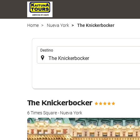
Home
Nueva York
The Knickerbocker
Introduzca
Destino
el
lugar
de
destino
en
el
que
The Knickerbocker
realizar
la
6 Times Square - Nueva York
búsqueda
de
su
alojamiento..