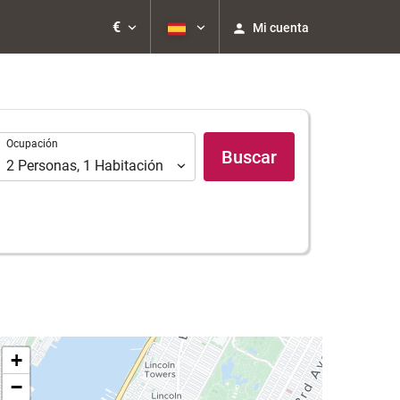
€
Mi cuenta
Ocupación
Ocupación
Buscar
2
Personas
,
1
Habitación
+
−