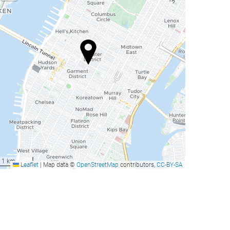
1 km
Leaflet
|
Map data ©
OpenStreetMap
contributors,
CC-BY-SA