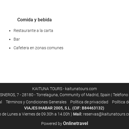
Comida y bebida
Restaurante a la carta
Bar
Cafetera en zonas comunes
Acceso a Internet
Wifi gratis
KAITUNA TOURS - kaitunatours.com
EROS, 7 - 28180 - Torrelaguna, Community of Madrid, Spain | Teléfono
al
Términos y Condiciones Generales
Polí­tica de privacidad
Política 
VIAJES IHABAR 2005, S.L. (CIF: B84463132)
o de Lunes a Viernes de 09.30h a 14.00h )
Mail:
reservas@kaitunatours.c
Onlinetravel
Powered by