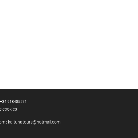
+34 918485571
de cookies
om ; kaitunatours@hotmail.com