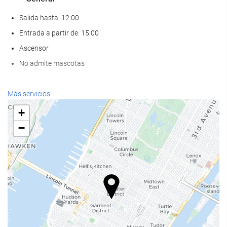
Salida hasta: 12:00
Entrada a partir de: 15:00
Ascensor
No admite mascotas
Comida y bebida
Más servicios
Restaurante a la carta
+
Bar
−
Cafetera en zonas comunes
Servicios de recepción
Recepción 24 horas
Guardaequipaje
Acceso a Internet