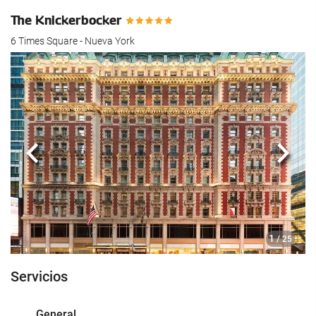
The Knickerbocker
6 Times Square - Nueva York
Anterior
Sigui
1
/ 25
Servicios
General