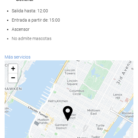
Salida hasta: 12:00
Entrada a partir de: 15:00
Ascensor
No admite mascotas
Comida y bebida
Más servicios
Restaurante a la carta
+
Bar
−
Cafetera en zonas comunes
Servicios de recepción
Recepción 24 horas
Guardaequipaje
Acceso a Internet