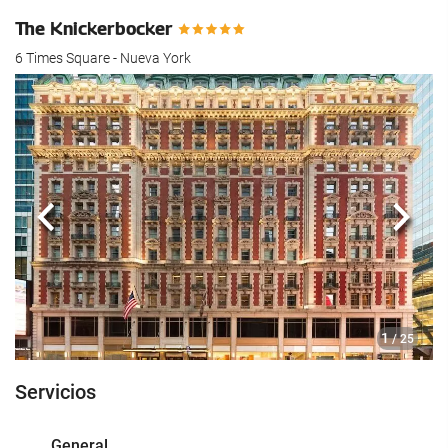
The Knickerbocker
6 Times Square - Nueva York
Anterior
Sigui
1
/ 25
Servicios
General